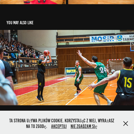
You may also like
Siarka Tarnobrzeg - AZS Jarosław /25.01.2025/
2025
Ta strona używa plików cookie. Korzystając z niej, wyrażasz
ADAMREBISZ.PHOTO
na to zgodę.
Akceptuj
Nie zgadzam się